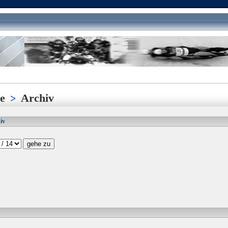
e
Archiv
>
hiv